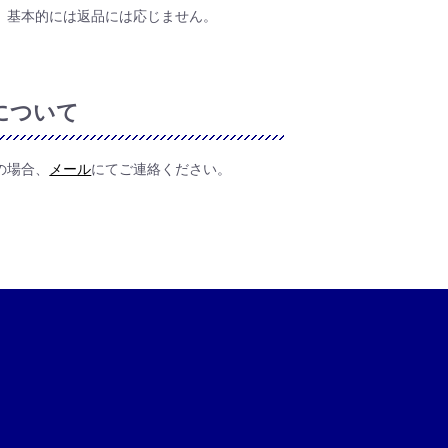
、基本的には返品には応じません。
について
の場合、
メール
にてご連絡ください。